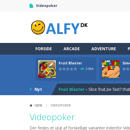
Videopoker
FORSIDE
ARCADE
ADVENTURE
Fruit Blaster
Sim
Space Miner
-
The Gold Miner is an H
3.06K
Alfy.dk: Gratis online underholdni
Nyt
Fruit Blaster
-
Slice fruit,be fast? th
Simon Memory
-
Simon Memory is a 
HJEM
/
VIDEOPOKER
Broom
-
Broom is an addictive pixel 
Videopoker
Cave Escape
-
Please help Rudy the 
Der findes et utal af forskellige varianter indenfor V