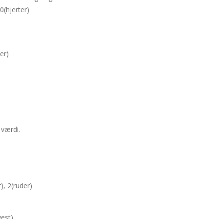
10(hjerter)
er)
værdi.
), 2(ruder)
vest)