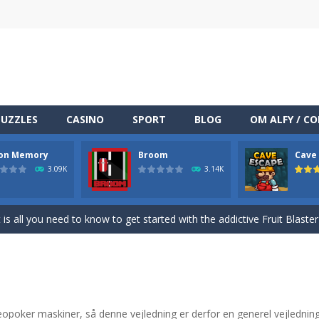
PUZZLES
CASINO
SPORT
BLOG
OM ALFY / C
on Memory
Broom
Cave
TML5 puzzle game. The goal of the game is to collect all nuggets and
3.09K
3.14K
ng
-
Med internettets vækst som en central del af vores dagligdag er online under
at is all you need to know to get started with the addictive Fruit Blaste
clone of the famous game Simon. Your goal is to memorize the color
racing on a wilde endless highway.Beat your Best Score using your super
miners to get out of the mine, and bring as many diamonds you can 
ideopoker maskiner, så denne vejledning er derfor en generel vejledning