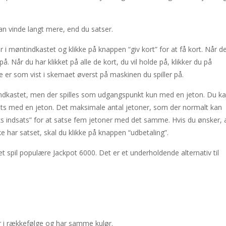
one of the most popular puzzle games of all time. Sudoku is the most
n vinde langt mere, end du satser.
e 2048 tile!HOW TO PLAY: Use your arrow keys to move the tiles. When
r i møntindkastet og klikke på knappen “giv kort” for at få kort. Når de
m as far as possible but watch out for the dangers of the deep! Use y
på. Når du har klikket på alle de kort, du vil holde på, klikker du på
Treasure, The course of true love never ran smooth, and doesn’t this 
ne er som vist i skemaet øverst på maskinen du spiller på.
TML5 puzzle game. The goal of the game is to collect all nuggets and
indkastet, men der spilles som udgangspunkt kun med en jeton. Du k
dsats med en jeton. Det maksimale antal jetoner, som der normalt kan
ng
-
Med internettets vækst som en central del af vores dagligdag er online under
maks indsats” for at satse fem jetoner med det samme. Hvis du ønsker, 
 har satset, skal du klikke på knappen “udbetaling”.
et spil populære Jackpot 6000. Det er et underholdende alternativ til
r i rækkefølge og har samme kulør.