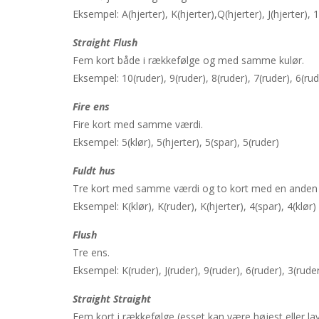
Eksempel: A(hjerter), K(hjerter),Q(hjerter), J(hjerter), 
Straight Flush
Fem kort både i rækkefølge og med samme kulør.
Eksempel: 10(ruder), 9(ruder), 8(ruder), 7(ruder), 6(rud
Fire ens
Fire kort med samme værdi.
Eksempel: 5(klør), 5(hjerter), 5(spar), 5(ruder)
Fuldt hus
Tre kort med samme værdi og to kort med en anden 
Eksempel: K(klør), K(ruder), K(hjerter), 4(spar), 4(klør)
Flush
Tre ens.
Eksempel: K(ruder), J(ruder), 9(ruder), 6(ruder), 3(ruder
Straight Straight
Fem kort i rækkefølge (esset kan være højest eller la