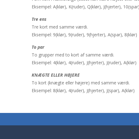
Eksempel: A(klør), K(ruder), Q(klør), J(hjerter), 10(spar
Tre ens
Tre kort med samme værdi.
Eksempel: 9(klør), 9(ruder), 9(hjerter), A(spar), 8(klør)
To par
To grupper med to kort af samme værdi.
Eksempel: 4(klør), 4(ruder), J(hjerter), J(ruder), A(klør)
KNÆGTE ELLER HØJERE
To kort (knægte eller højere) med samme værdi.
Eksempel: 8(klør), 4(ruder), J(hjerter), J(spar), A(klør)