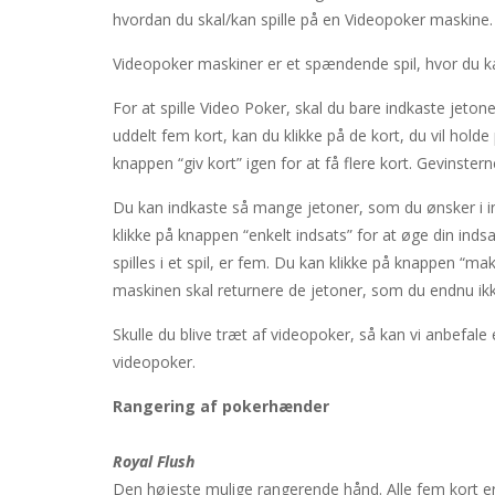
hvordan du skal/kan spille på en Videopoker maskine.
Sudoku HTML5
-
Play Sudoku HTML5, 
Videopoker maskiner er et spændende spil, hvor du ka
2048
-
Join the numbers and get to th
For at spille Video Poker, skal du bare indkaste jetone
Flash Fish Freddie
-
Help Freddie swi
uddelt fem kort, kan du klikke på de kort, du vil holde 
Knight Treasure
-
You are a Knight 
knappen “giv kort” igen for at få flere kort. Gevinster
Space Miner
-
The Gold Miner is an H
Du kan indkaste så mange jetoner, som du ønsker i 
klikke på knappen “enkelt indsats” for at øge din in
Alfy.dk: Gratis online underholdni
spilles i et spil, er fem. Du kan klikke på knappen “
maskinen skal returnere de jetoner, som du endnu ikke
Skulle du blive træt af videopoker, så kan vi anbefale 
videopoker.
Rangering af pokerhænder
Royal Flush
Den højeste mulige rangerende hånd. Alle fem kort e