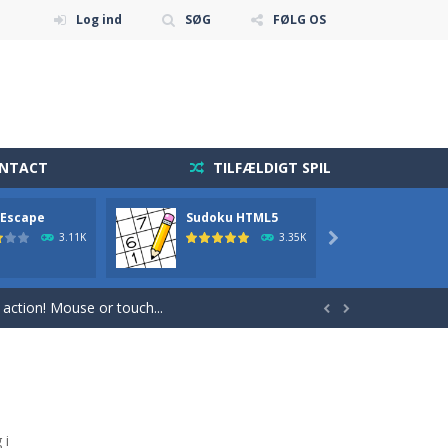
Log ind
SØG
FØLG OS
ONTACT
TILFÆLDIGT SPIL
 Escape
Sudoku HTML5
2048
 diamonds in the level and avoid...
3.11K
3.35K

holdning blevet mere tilgængelig end nogensinde...
r action! Mouse or touch...


 sequence and repeat it.
 fast reflexes.Pixeled...
get and enjoy Cave Escape.
 i