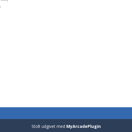
)
Stolt udgivet med
MyArcadePlugin